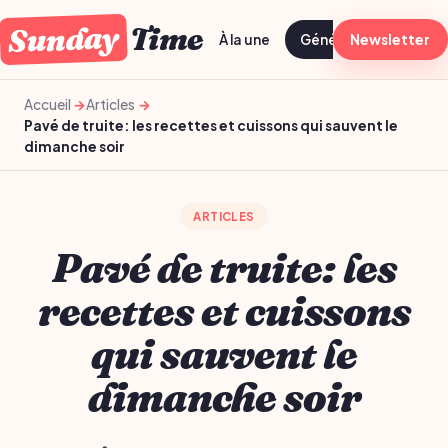
Sunday
Time
À la une
Généraliste
Newsletter
Bien-
Accueil
Articles
Pavé de truite: les recettes et cuissons qui sauvent le
dimanche soir
ARTICLES
Pavé de truite: les
recettes et cuissons
qui sauvent le
dimanche soir