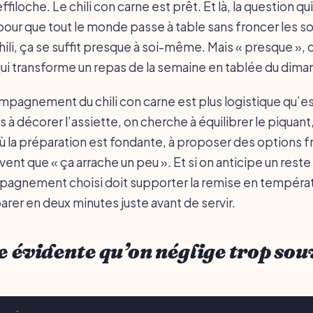
ffiloche. Le chili con carne est prêt. Et là, la question qu
pour que tout le monde passe à table sans froncer les so
ili, ça se suffit presque à soi-même. Mais « presque », 
i transforme un repas de la semaine en tablée du dima
ompagnement du chili con carne est plus logistique qu’e
à décorer l’assiette, on cherche à équilibrer le piquant
 où la préparation est fondante, à proposer des options f
vent que « ça arrache un peu ». Et si on anticipe un reste
ompagnement choisi doit supporter la remise en températ
arer en deux minutes juste avant de servir.
se évidente qu’on néglige trop so