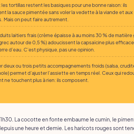
t les tortillas restent les basiques pour une bonne raison: ils
nt la sauce pimentée sans voler la vedette à la viande et aux
s. Mais on peut faire autrement.
duits laitiers frais (crème épaisse à au moins 30 % de matière
grec autour de 0,5 %) adoucissent la capsaïcine plus effica
erre d’eau. C’est physique, pas une opinion.
r deux ou trois petits accompagnements froids (salsa, crudit
le) permet d’ajuster l’assiette en temps réel. Ceux qui redo
nt ne touchent plus à rien: ils composent.
1h30. La cocotte en fonte embaume le cumin, le pimen
depuis une heure et demie. Les haricots rouges sont tend