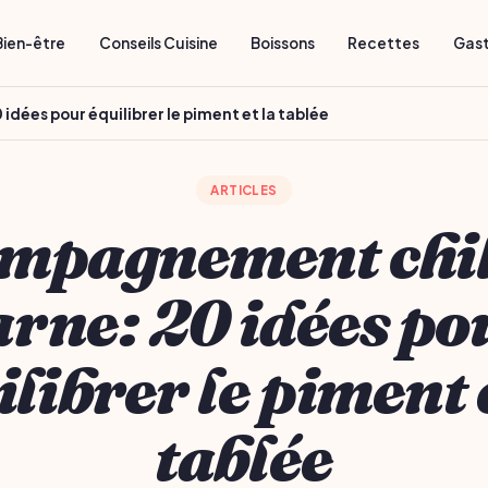
Bien-être
Conseils Cuisine
Boissons
Recettes
Gas
dées pour équilibrer le piment et la tablée
ARTICLES
mpagnement chil
arne: 20 idées po
librer le piment 
tablée