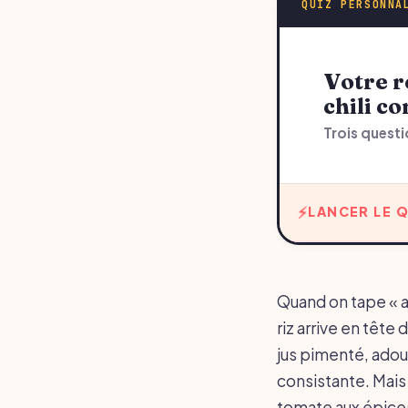
QUIZ PERSONNA
Votre recommandation sur accompagnement
chili c
Trois questi
LANCER LE Q
Quand on tape « a
riz arrive en tête 
jus pimenté, adou
consistante. Mais 
tomate aux épices 