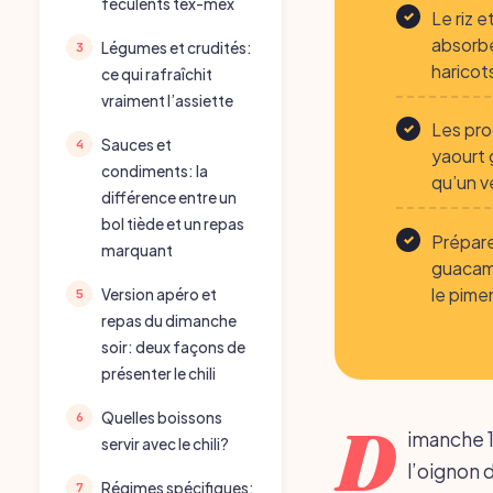
féculents tex-mex
Le riz e
absorbe
Légumes et crudités:
haricot
ce qui rafraîchit
vraiment l’assiette
Les pro
Sauces et
yaourt 
condiments: la
qu’un v
différence entre un
bol tiède et un repas
Prépare
marquant
guacamo
le pime
Version apéro et
repas du dimanche
soir: deux façons de
présenter le chili
Quelles boissons
D
imanche 1
servir avec le chili?
l’oignon 
Régimes spécifiques: