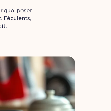
oir quoi poser
. Féculents,
it.