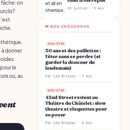
tient trois repas
i fâche: on
10 juillet · 8 min
urcils?
c’est
💛 NOS CHOUCHOUS
nche.
sthétique.
BIEN-ÊTRE
, à donner
30 ans et des paillettes :
fêter sans se perdre (et
roides
garder la douceur du
 pour le
lendemain)
ure ou, au
Par Léa Brissac · 7 min
BIEN-ÊTRE
42nd Street revient au
uvent
Théâtre du Châtelet : slow
theatre et claquettes pour
se poser
Par Léa Brissac · 8 min