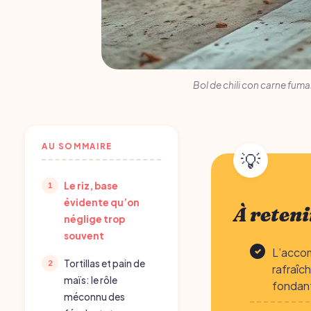
Bol de chili con carne fum
AU SOMMAIRE
Le riz, base
évidente qu’on
À reteni
néglige trop
souvent
L’accom
Tortillas et pain de
rafraîc
maïs: le rôle
fondant,
méconnu des