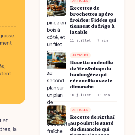
ARTICLES
Recettes de
brochettes apéro
froides: 5 idées qui
tiennent du frigo à
la table
 grasse,
11 juillet · 7 min
cement
ARTICLES
Recette andouille
és,
de Vire&nbsp;: la
utent
boulangère qui
réconcilie avec le
dimanche
10 juillet · 10 min
ARTICLES
Recette de riz thaï
t et
au poulet: le sauté
res, la
du dimanche qui