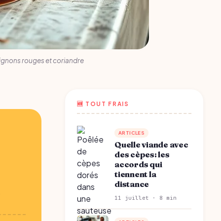
oignons rouges et coriandre
🆕 TOUT FRAIS
ARTICLES
Quelle viande avec
des cèpes: les
accords qui
tiennent la
distance
,
11 juillet · 8 min