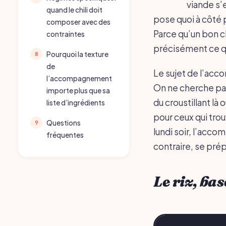
viande s’e
quand le chili doit
pose quoi à côté 
composer avec des
Parce qu’un bon ch
contraintes
précisément ce qu
Pourquoi la texture
de
Le sujet de l’acc
l’accompagnement
On ne cherche pas 
importe plus que sa
du croustillant là
liste d’ingrédients
pour ceux qui trou
Questions
lundi soir, l’acc
fréquentes
contraire, se prép
Le riz, ba