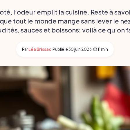
joté, l’odeur emplit la cuisine. Reste à sav
 que tout le monde mange sans lever le nez
udités, sauces et boissons: voilà ce qu’on fa
Par
Léa Brissac
·
Publié le
30 juin 2026
·
⏱ 11 min