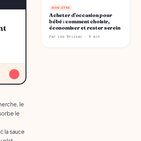
BIEN-ÊTRE
Acheter d'occasion pour
bébé : comment choisir,
économiser et rester serein
Par Léa Brissac · 8 min
↓
erche, le
bsorbe le
ec la sauce
u plat