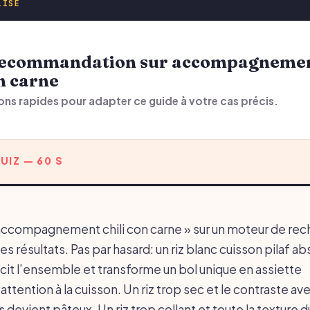
LISÉ
on carne
ons rapides pour adapter ce guide à votre cas précis.
UIZ — 60 S
ccompagnement chili con carne » sur un moteur de rech
des résultats. Pas par hasard: un riz blanc cuisson pilaf a
cit l’ensemble et transforme un bol unique en assiette
attention à la cuisson. Un riz trop sec et le contraste av
devient pâteux. Un riz trop collant et toute la texture d