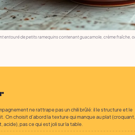
ant entouré de petits ramequins contenant guacamole, crème fraîche, 
r
pagnement ne rattrape pas un chili brûlé: il le structure et le
hit. On choisit d’abord la texture qui manque au plat (croquant
 acide), pas ce qui est joli sur la table.