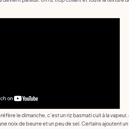
réfère le dimanche, c’est un riz basmati cuit à la vapeur, 
ne noix de beurre et un peu de sel. Certains ajoutent un