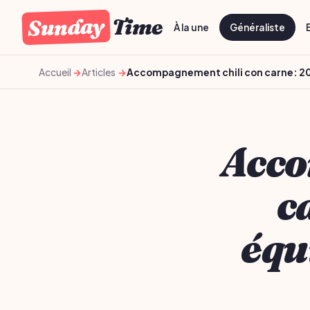
Sunday
Time
À la une
Généraliste
Accueil
Articles
Accompagnement chili con carne: 20 i
Acco
c
équi