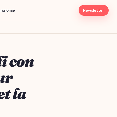
tronomie
Newsletter
i con
ur
et la