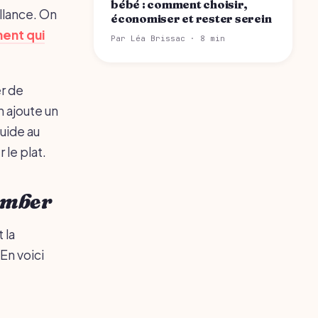
bébé : comment choisir,
llance. On
économiser et rester serein
ent qui
Par Léa Brissac · 8 min
er de
n ajoute un
quide au
 le plat.
tomber
 la
En voici