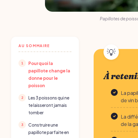
Papillotes de poisso
AU SOMMAIRE
Pourquoi la
papillote change la
À reteni
donne pour le
poisson
La papi
Les 3 poissons qui ne
de vin 
te laisseront jamais
tomber
La diff
de la ga
Construire une
papillote parfaite en