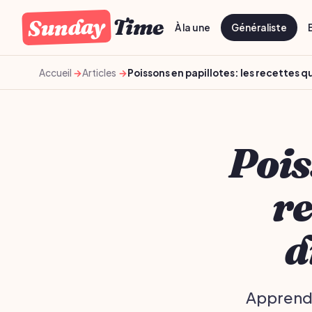
Sunday
Time
À la une
Généraliste
Accueil
Articles
Poissons en papillotes: les recettes 
Pois
re
d
Apprends