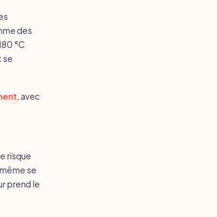
les
omme des
 180 °C
t se
ment
, avec
e risque
t même se
ur prend le