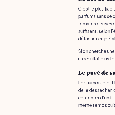
C’est le plus fiab
parfums sans se d
tomates cerises o
suffisent, selon l’
détacher en pétale
Si on cherche une
un résultat plus f
Le pavé de 
Le saumon, c’est l
de le dessécher, 
contenter d’un fil
même temps qu’au