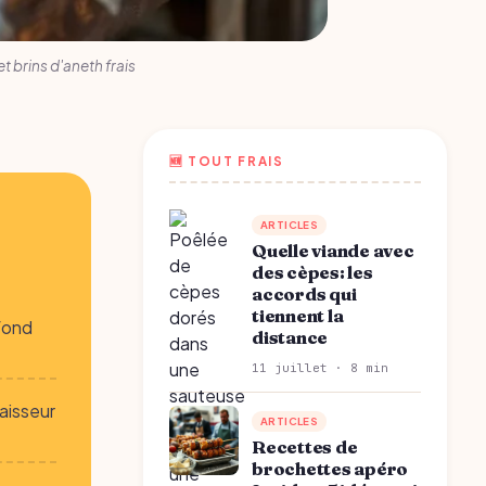
t brins d'aneth frais
🆕 TOUT FRAIS
ARTICLES
Quelle viande avec
des cèpes: les
accords qui
tiennent la
 fond
distance
11 juillet · 8 min
paisseur
ARTICLES
Recettes de
brochettes apéro