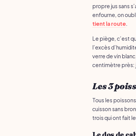
propre jus sans s
enfourne, on oub
tient la route
.
Le piège, c’est q
l’excès d’humidité
verre de vin blanc
centimètre près: j
Les 3 pois
Tous les poissons 
cuisson sans bronc
trois qui ont fait 
Le dos de ca