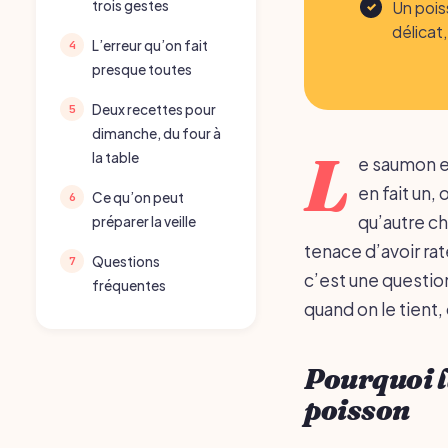
Un pois
trois gestes
délicat
L’erreur qu’on fait
presque toutes
Deux recettes pour
dimanche, du four à
L
la table
e saumon en
en fait un,
Ce qu’on peut
qu’autre ch
préparer la veille
tenace d’avoir rat
Questions
c’est une question
fréquentes
quand on le tient
Pourquoi l
poisson