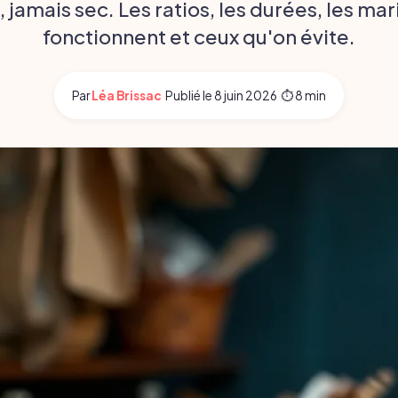
jamais sec. Les ratios, les durées, les ma
fonctionnent et ceux qu'on évite.
Par
Léa Brissac
·
Publié le
8 juin 2026
·
⏱ 8 min