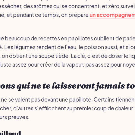
’assécher, des arômes qui se concentrent, et zéro survei
lie, et pendant ce temps, on prépare
un accompagnem
ue beaucoup de recettes en papillotes oublient de parl
. Les légumes rendent de l’eau, le poisson aussi, et si o
, on obtient une soupe tiède. La clé, c’est de doser le li
uste assez pour créer de la vapeur, pas assez pour noyer
sons qui ne te laisseront jamais 
ne se valent pas devant une papillote. Certains tiennent
her, d’autres s’effilochent au premier coup de chaleur. 
leurs preuves.
billaud