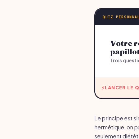
QUIZ PERSONNA
Votre recommandation sur poissons en
papillo
Trois questi
LANCER LE Q
Le principe est s
hermétique, on pas
seulement diététi