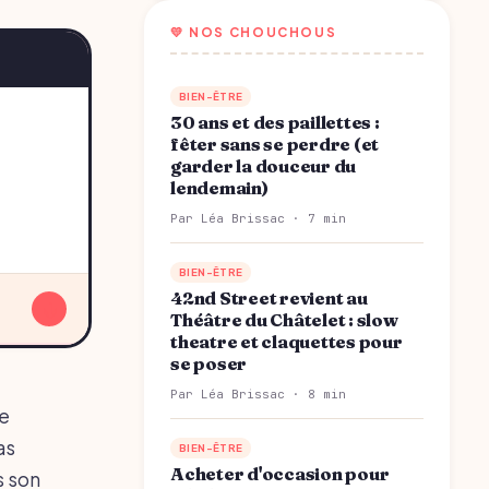
💛 NOS CHOUCHOUS
BIEN-ÊTRE
30 ans et des paillettes :
fêter sans se perdre (et
garder la douceur du
lendemain)
Par Léa Brissac · 7 min
BIEN-ÊTRE
42nd Street revient au
↓
Théâtre du Châtelet : slow
theatre et claquettes pour
se poser
Par Léa Brissac · 8 min
pe
as
BIEN-ÊTRE
Acheter d'occasion pour
s son