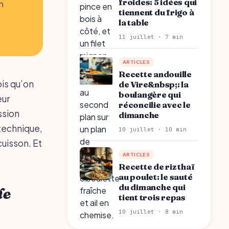
froides: 5 idées qui
n
tiennent du frigo à
la table
11 juillet · 7 min
ARTICLES
Recette andouille
ois qu’on
de Vire&nbsp;: la
boulangère qui
eur
réconcilie avec le
ssion
dimanche
 technique,
10 juillet · 10 min
cuisson. Et
ARTICLES
Recette de riz thaï
au poulet: le sauté
du dimanche qui
le
tient trois repas
10 juillet · 8 min