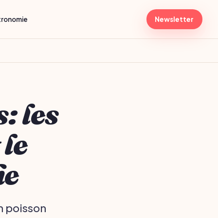
tronomie
Newsletter
: les
 le
he
n poisson