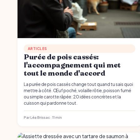
ARTICLES
Purée de pois cassés:
l'accompagnement qui met
tout le monde d'accord
La purée de pois cassés change tout quand tu sais quoi
mettre à côté. Œuf poché, volaille rôtie, poisson fumé
ou simple carotte râpée: 20 idées concrètes et la
cuisson qui pardonne tout.
Par Léa Brissac · 11 min