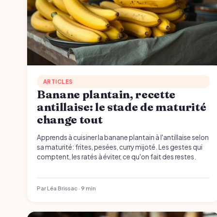
ARTICLES
Banane plantain, recette
antillaise: le stade de maturité
change tout
Apprends à cuisiner la banane plantain à l'antillaise selon
sa maturité: frites, pesées, curry mijoté. Les gestes qui
comptent, les ratés à éviter, ce qu'on fait des restes.
Par Léa Brissac · 9 min