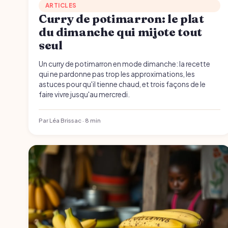
ARTICLES
Curry de potimarron: le plat
du dimanche qui mijote tout
seul
Un curry de potimarron en mode dimanche: la recette
qui ne pardonne pas trop les approximations, les
astuces pour qu'il tienne chaud, et trois façons de le
faire vivre jusqu'au mercredi.
Par Léa Brissac · 8 min