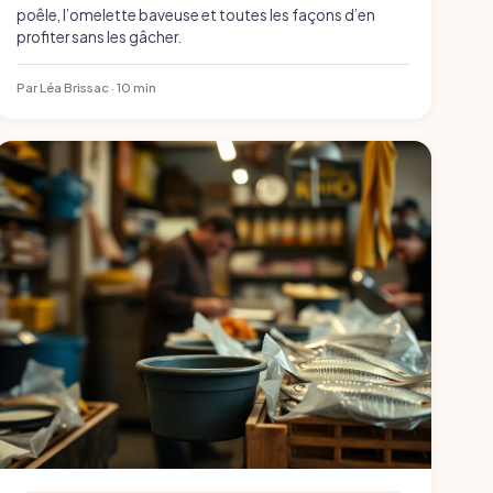
poêle, l’omelette baveuse et toutes les façons d’en
profiter sans les gâcher.
Par Léa Brissac · 10 min