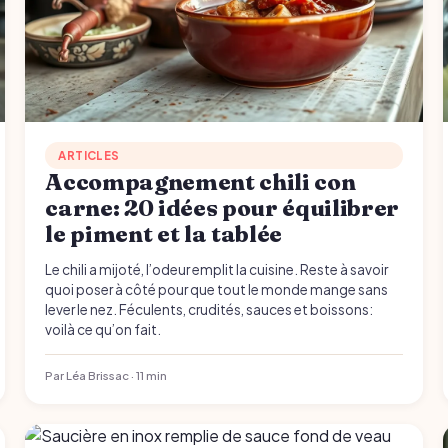
ARTICLES
Accompagnement chili con
carne: 20 idées pour équilibrer
le piment et la tablée
Le chili a mijoté, l’odeur emplit la cuisine. Reste à savoir
quoi poser à côté pour que tout le monde mange sans
lever le nez. Féculents, crudités, sauces et boissons:
voilà ce qu’on fait.
Par Léa Brissac · 11 min