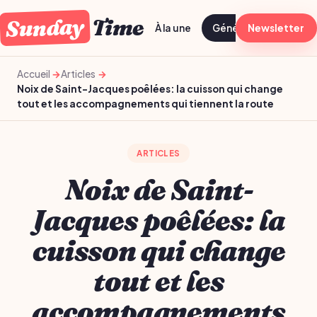
Sunday
Time
À la une
Généraliste
Newsletter
Bien-
Accueil
Articles
Noix de Saint-Jacques poêlées: la cuisson qui change
tout et les accompagnements qui tiennent la route
ARTICLES
Noix de Saint-
Jacques poêlées: la
cuisson qui change
tout et les
accompagnements