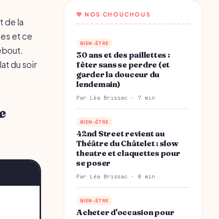
💛 NOS CHOUCHOUS
 de la
tes et ce
BIEN-ÊTRE
ebout.
30 ans et des paillettes :
at du soir
fêter sans se perdre (et
garder la douceur du
lendemain)
Par Léa Brissac · 7 min
e
BIEN-ÊTRE
42nd Street revient au
Théâtre du Châtelet : slow
theatre et claquettes pour
se poser
Par Léa Brissac · 8 min
BIEN-ÊTRE
e
Acheter d'occasion pour