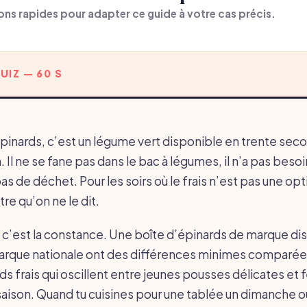
ons rapides pour adapter ce guide à votre cas précis.
UIZ — 60 S
inards, c’est un légume vert disponible en trente sec
 Il ne se fane pas dans le bac à légumes, il n’a pas besoi
pas de déchet. Pour les soirs où le frais n’est pas une opt
re qu’on ne le dit.
 c’est la constance. Une boîte d’épinards de marque dis
arque nationale ont des différences minimes comparées
ds frais qui oscillent entre jeunes pousses délicates et f
 saison. Quand tu cuisines pour une tablée un dimanche o