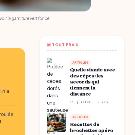
ir la garniture vert foncé
🆕 TOUT FRAIS
ARTICLES
Quelle viande avec
des cèpes: les
accords qui
tiennent la
l n'a
distance
11 juillet · 8 min
roulée
ARTICLES
t
Recettes de
brochettes apéro