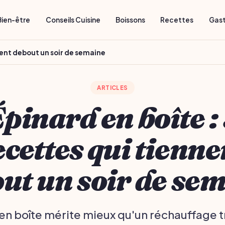
Bien-être
Conseils Cuisine
Boissons
Recettes
Gas
nnent debout un soir de semaine
ARTICLES
pinard en boîte :
ecettes qui tienne
ut un soir de se
en boîte mérite mieux qu'un réchauffage tr