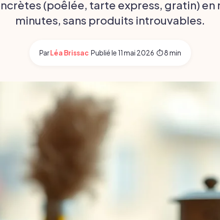
ncrètes (poêlée, tarte express, gratin) en
minutes, sans produits introuvables.
Par
Léa Brissac
·
Publié le
11 mai 2026
·
⏱ 8 min