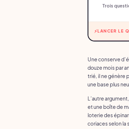
Trois questi
LANCER LE Q
Une conserve d’ép
douze mois par an.
trié, il ne génère 
une base plus neut
L’autre argument,
et une boîte de m
loterie des épinar
coriaces selon la