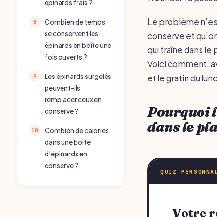
épinards frais ?
Le problème n’est 
Combien de temps
se conservent les
conserve et qu’on 
épinards en boîte une
qui traîne dans le
fois ouverts ?
Voici comment, av
Les épinards surgelés
et le gratin du lund
peuvent-ils
remplacer ceux en
Pourquoi l
conserve ?
dans le pl
Combien de calories
dans une boîte
d’épinards en
conserve ?
QUIZ PERSONNA
Votre