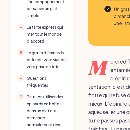
l’accompagnement
Un grati
qui sauve un plat
dimanch
simple
une list
La tarte express qui
met tout le monde
d’accord
Le gratin d’épinards
M
du lundi : zéro viande,
ercredi 1
zéro prise de tête
entamée
d’épinar
Questions
fréquentes
tentation, c’est d
flotte qui refuse
Peut-on utiliser des
mieux. L’épinard 
épinards en boîte
dans un plat qui
aqueuse, et une qu
demande
tu ne passes pas v
normalement des
fraîches. Tu pass