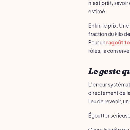
n’est prêt, savoir
estimé.
Enfin, le prix. U
fraction du kilo d
Pour un
ragoût f
rôles, la conserve 
Le geste qu
L’erreur systémat
directement de la 
lieu de revenir, u
Égoutter sérieu
Ouvre la boîte et