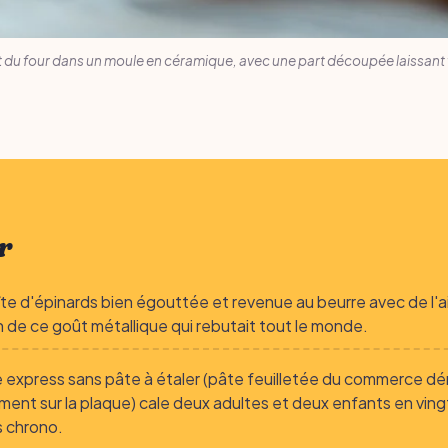
t du four dans un moule en céramique, avec une part découpée laissant vo
r
te d'épinards bien égouttée et revenue au beurre avec de l'ai
en de ce goût métallique qui rebutait tout le monde.
e express sans pâte à étaler (pâte feuilletée du commerce dé
ment sur la plaque) cale deux adultes et deux enfants en ving
 chrono.