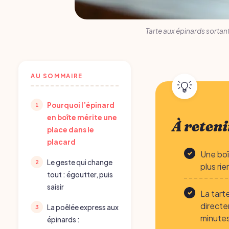
Tarte aux épinards sortan
AU SOMMAIRE
Pourquoi l’épinard
en boîte mérite une
À reteni
place dans le
placard
Une boî
Le geste qui change
plus ri
tout : égoutter, puis
saisir
La tart
directe
La poêlée express aux
minutes
épinards :