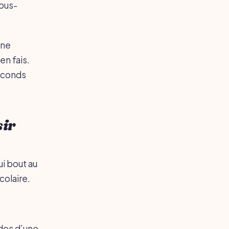
sous-
une
en fais.
seconds
sir
ui bout au
colaire.
 dos d’une