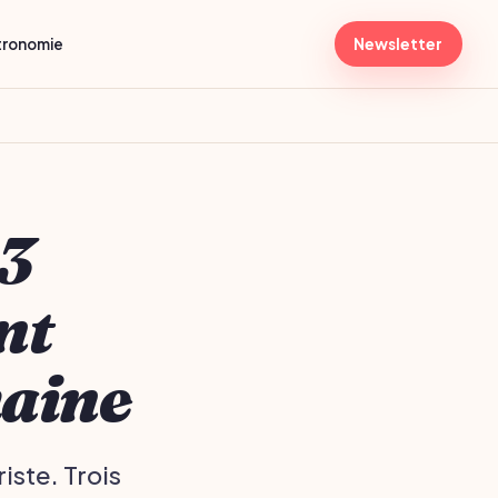
tronomie
Newsletter
 3
nt
maine
iste. Trois