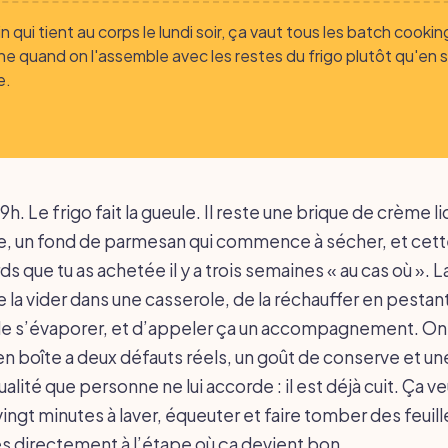
n qui tient au corps le lundi soir, ça vaut tous les batch cookin
e quand on l'assemble avec les restes du frigo plutôt qu'en 
e.
9h. Le frigo fait la gueule. Il reste une brique de crème l
, un fond de parmesan qui commence à sécher, et cett
ds que tu as achetée il y a trois semaines « au cas où ». L
e la vider dans une casserole, de la réchauffer en pestant
 de s’évaporer, et d’appeler ça un accompagnement. On 
en boîte a deux défauts réels, un goût de conserve et un
alité que personne ne lui accorde : il est déjà cuit. Ça ve
ingt minutes à laver, équeuter et faire tomber des feuill
es directement à l’étape où ça devient bon.