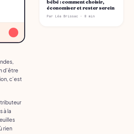
bébé : comment choisir,
économiser et rester serein
Par Léa Brissac · 8 min
↓
ondes,
n d’être
ion, c’est
tributeur
 à la
euilles
ù rien