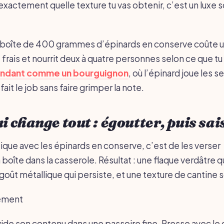
 exactement quelle texture tu vas obtenir, c’est un luxe 
ne boîte de 400 grammes d’épinards en conserve coûte 
e frais et nourrit deux à quatre personnes selon ce que tu 
ondant comme un bourguignon
, où l’épinard joue les 
fait le job sans faire grimper la note.
i change tout : égoutter, puis sai
ique avec les épinards en conserve, c’est de les verser
boîte dans la casserole. Résultat : une flaque verdâtre q
n goût métallique qui persiste, et une texture de cantine s
sement
 vide son contenu dans une passoire fine. Presse avec le