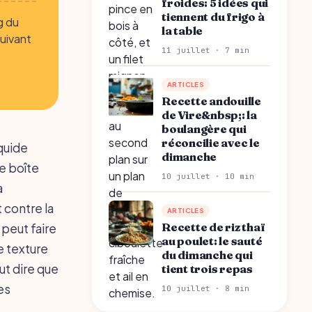
froides: 5 idées qui
tiennent du frigo à
g du
la table
suivant
11 juillet · 7 min
ARTICLES
Recette andouille
de Vire&nbsp;: la
boulangère qui
réconcilie avec le
iquide
dimanche
e boîte
10 juillet · 10 min
a
 contre la
ARTICLES
Recette de riz thaï
peut faire
au poulet: le sauté
e texture
du dimanche qui
ut dire que
tient trois repas
es
10 juillet · 8 min