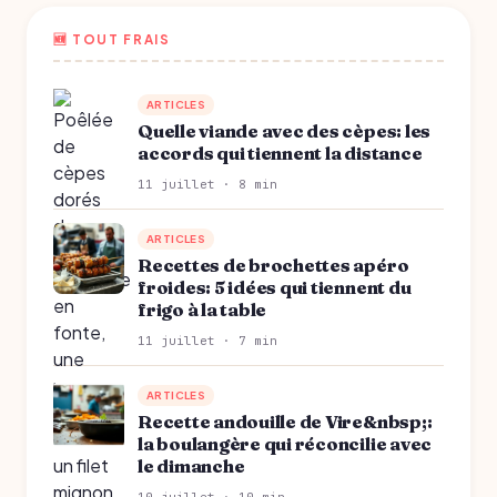
🆕 TOUT FRAIS
ARTICLES
Quelle viande avec des cèpes: les
accords qui tiennent la distance
11 juillet · 8 min
ARTICLES
Recettes de brochettes apéro
froides: 5 idées qui tiennent du
frigo à la table
11 juillet · 7 min
ARTICLES
Recette andouille de Vire&nbsp;:
la boulangère qui réconcilie avec
le dimanche