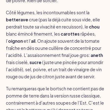
de poivre. Rien de sorcier.
Côté légumes, les incontournables sont la
betterave
crue (pas la déjà cuite sous vide, elle
perdrait toute sa vivacité en recuisson), le
chou
blanc émincé finement, les
carottes
râpées,
l’
oignon
et l’
ail
. On ajoute souvent de la tomate
fraîche en dés ou une cuillère de concentré pour
l’acidité. L’assaisonnement final joue gros:
aneth
frais ciselé,
sucre
(juste une pincée pour arrondir
l’acidité), sel, poivre, et un trait de vinaigre de vin
rouge ou de jus de citron juste avant de servir.
Tu remarqueras que le bortsch ne contient pas de
pomme de terre dans la version russe classique,
contrairement à d’autres soupes de l’Est. C’est le
chou et la betterave qui lui donnent sa tenue.