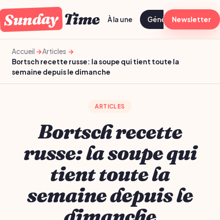
Sunday
Time
À la une
Généraliste
Newsletter
Bien-
Accueil
Articles
Bortsch recette russe: la soupe qui tient toute la
semaine depuis le dimanche
ARTICLES
Bortsch recette
russe: la soupe qui
tient toute la
semaine depuis le
dimanche