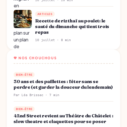
10 juillet · 10 min
ARTICLES
Recette de riz thaï au poulet: le
sauté du dimanche qui tient trois
repas
10 juillet · 8 min
💛 NOS CHOUCHOUS
BIEN-ÊTRE
30 ans et des paillettes : fêter sans se
perdre (et garder la douceur du lendemain)
Par Léa Brissac · 7 min
BIEN-ÊTRE
42nd Street revient au Théâtre du Châtelet :
slow theatre et claquettes pour se poser