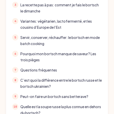
La recette pas à pas: comment je fais le bortsch
le dimanche
Variantes: végétarien, lactofermenté, et les
cousins d’Europe de l’Est
Servir, conserver, réchauffer: le bortsch en mode
batch cooking
Pourquoi mon bortsch manque de saveur? Les
trois pièges
Questions fréquentes
C’est quoi la différence entre le bortsch russe et le
bortsch ukrainien?
Peut-on faire un bortsch sans betterave?
Quelle est la soupe russe la plus connue en dehors
du bortsch?