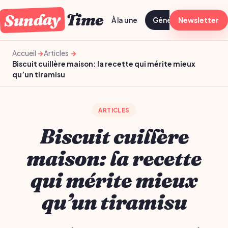
Sunday
Time
À la une
Généraliste
Newsletter
Bien-
Accueil
Articles
Biscuit cuillère maison: la recette qui mérite mieux
qu’un tiramisu
ARTICLES
Biscuit cuillère
maison: la recette
qui mérite mieux
qu’un tiramisu